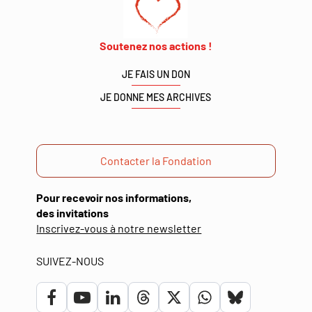
Soutenez nos actions !
JE FAIS UN DON
JE DONNE MES ARCHIVES
Contacter la Fondation
Pour recevoir nos informations,
des invitations
(ouverture
Inscrivez-vous à notre newsletter
dans
une
SUIVEZ-NOUS
nouvelle
fenêtre)
Lien
Lien
Lien
Lien
Lien
Lien
Lien