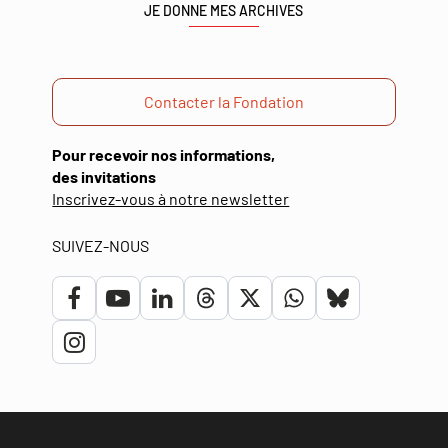
JE DONNE MES ARCHIVES
Contacter la Fondation
Pour recevoir nos informations,
des invitations
(ouverture
Inscrivez-vous à notre newsletter
dans
une
SUIVEZ-NOUS
nouvelle
fenêtre)
Lien
Lien
Lien
Lien
Lien
Lien
Lien
vers
vers
vers
vers
vers
vers
vers
Lien
le
la
le
le
le
le
le
vers
compte
chaîne
compte
compte
compte
compte
compte
le