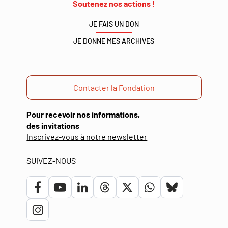
Soutenez nos actions !
JE FAIS UN DON
JE DONNE MES ARCHIVES
Contacter la Fondation
Pour recevoir nos informations,
des invitations
(ouverture
Inscrivez-vous à notre newsletter
dans
une
SUIVEZ-NOUS
nouvelle
fenêtre)
Lien
Lien
Lien
Lien
Lien
Lien
Lien
vers
vers
vers
vers
vers
vers
vers
Lien