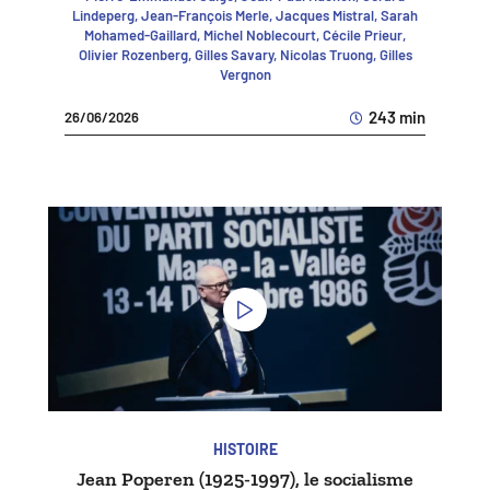
Lindeperg, Jean-François Merle, Jacques Mistral, Sarah
Mohamed-Gaillard, Michel Noblecourt, Cécile Prieur,
Olivier Rozenberg, Gilles Savary, Nicolas Truong, Gilles
Vergnon
243 min
26/06/2026
HISTOIRE
Jean Poperen (1925-1997), le socialisme