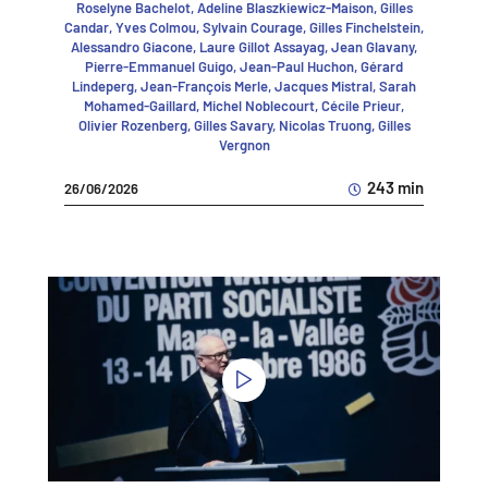
Roselyne Bachelot, Adeline Blaszkiewicz-Maison, Gilles
Candar, Yves Colmou, Sylvain Courage, Gilles Finchelstein,
Alessandro Giacone, Laure Gillot Assayag, Jean Glavany,
Pierre-Emmanuel Guigo, Jean-Paul Huchon, Gérard
Lindeperg, Jean-François Merle, Jacques Mistral, Sarah
Mohamed-Gaillard, Michel Noblecourt, Cécile Prieur,
Olivier Rozenberg, Gilles Savary, Nicolas Truong, Gilles
Vergnon
243 min
26/06/2026