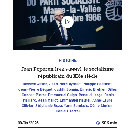
HISTOIRE
Jean Poperen (1925-1997), le socialisme
républicain du XXe siècle
Bassem Asseh, Jean-Marc Ayrault, Philippe Bassinet,
Jean-Pierre Béquet, Judith Bonnin, Émeric Bréhier, Gilles
Candar, Pierre-Emmanuel Guigo, Renaud Large, Denis
Maillard, Jean Mallot, Emmanuel Maurel, Anne-Laure
Ollivier, Stéphanie Roza, Yann Sambuis, Côme Simien,
Daniel Szeftel
303 min
09/04/2026