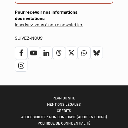
Pour recevoir nos informations,
des invitations
(ouverture
Inscrivez-vous à notre newsletter
dans
une
SUIVEZ-NOUS
nouvelle
fenêtre)
Lien
Lien
Lien
Lien
Lien
Lien
Lien
vers
vers
vers
vers
vers
vers
vers
Lien
le
la
le
le
le
le
le
vers
compte
chaîne
compte
compte
compte
compte
compte
le
Facebook
Youtube
Linkedin
Threads
Twitter
Whatsapp
bluesky
compte
PLAN DU SITE
MENTIONS LÉGALES
Instagram
CRÉDITS
ACCESSIBILITÉ : NON CONFORME (AUDIT EN COURS)
POLITIQUE DE CONFIDENTIALITÉ