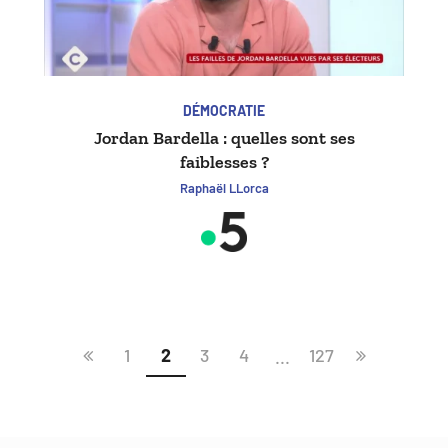
DÉMOCRATIE
Jordan Bardella : quelles sont ses
faiblesses ?
Raphaël LLorca
1
2
3
4
127
...
Page
Page
précédente
suivante