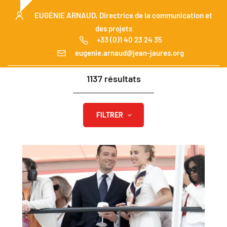
EUGÉNIE ARNAUD
, Directrice de la communication et
des projets
+33 (0)1 40 23 24 35
eugenie.arnaud@jean-jaures.org
1137 résultats
FILTRER