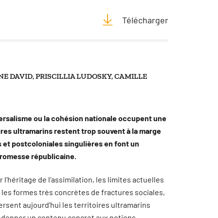
Télécharger
NE DAVID, PRISCILLIA LUDOSKY, CAMILLE
niversalisme ou la cohésion nationale occupent une
ires ultramarins restent trop souvent à la marge
s et postcoloniales singulières en font un
promesse républicaine.
 l’héritage de l’assimilation, les limites actuelles
ue les formes très concrètes de fractures sociales,
rsent aujourd’hui les territoires ultramarins
 redonner un contenu concret aux notions