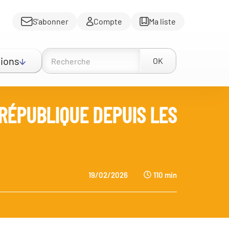
S'abonner
Compte
Ma liste
ions
OK
 RÉPUBLIQUE DEPUIS LES
19/02/2026
110 min