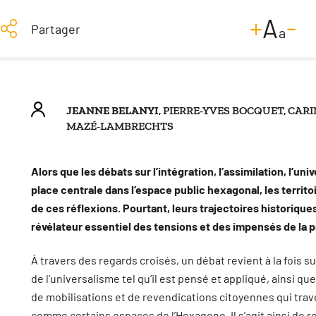
-
+
A
Partager
a
JEANNE BELANYI
, PIERRE-YVES BOCQUET, CARI
MAZÉ-LAMBRECHTS
Alors que les débats sur l’intégration, l’assimilation, l’u
place centrale dans l’espace public hexagonal, les territo
de ces réflexions. Pourtant, leurs trajectoires historique
révélateur essentiel des tensions et des impensés de la 
À travers des regards croisés, un débat revient à la fois sur
de l’universalisme tel qu’il est pensé et appliqué, ainsi q
de mobilisations et de revendications citoyennes qui trave
comme certains espaces de l’Hexagone. Il s’agit ainsi de