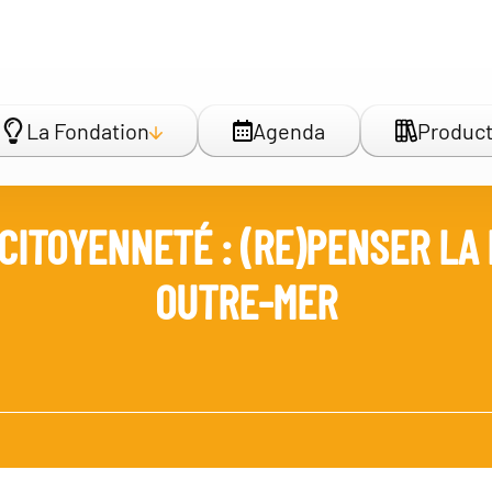
La Fondation
Agenda
Product
 CITOYENNETÉ : (RE)PENSER LA
OUTRE-MER