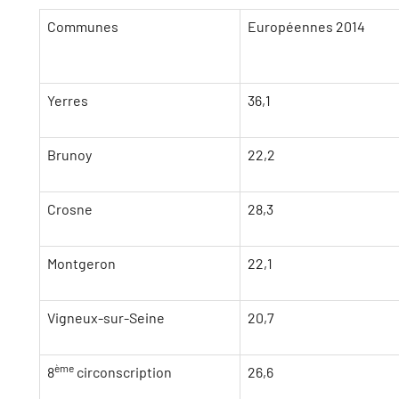
Communes
Européennes 2014
Yerres
36,1
Brunoy
22,2
Crosne
28,3
Montgeron
22,1
Vigneux-sur-Seine
20,7
ème
8
circonscription
26,6