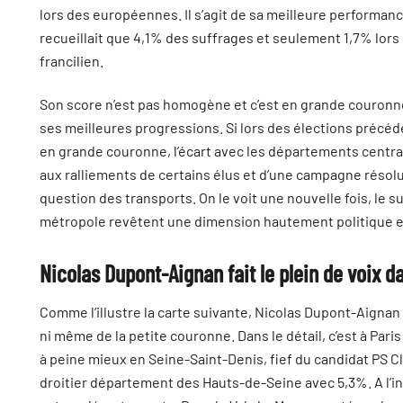
lors des européennes. Il s’agit de sa meilleure performance
recueillait que 4,1% des suffrages et seulement 1,7% lors
francilien.
Son score n’est pas homogène et c’est en grande couronne 
ses meilleures progressions. Si lors des élections précé
en grande couronne, l’écart avec les départements centra
aux ralliements de certains élus et d’une campagne résol
question des transports. On le voit une nouvelle fois, le s
métropole revêtent une dimension hautement politique e
Nicolas Dupont-Aignan fait le plein de voix da
Comme l’illustre la carte suivante, Nicolas Dupont-Aignan n
ni même de la petite couronne. Dans le détail, c’est à Paris 
à peine mieux en Seine-Saint-Denis, fief du candidat PS C
droitier département des Hauts-de-Seine avec 5,3%. A l’in