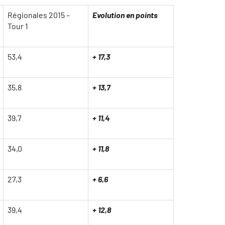
Régionales 2015 –
Evolution en points
Tour 1
53,4
+ 17,3
35,8
+ 13,7
39,7
+ 11,4
34,0
+ 11,8
27,3
+ 6,6
39,4
+ 12,8