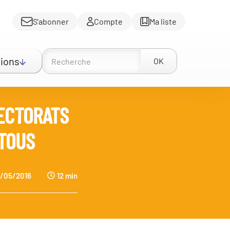
S'abonner
Compte
Ma liste
ions
OK
LECTORATS
 TOUS
/05/2016
12 min