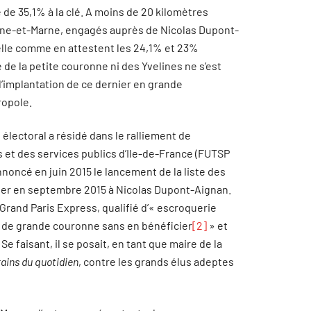
 de 35,1% à la clé. A moins de 20 kilomètres
eine-et-Marne, engagés auprès de Nicolas Dupont-
lle comme en attestent les 24,1% et 23%
de la petite couronne ni des Yvelines ne s’est
 d’implantation de ce dernier en grande
ropole.
 électoral a résidé dans le ralliement de
 et des services publics d’Ile-de-France (FUTSP
oncé en juin 2015 le lancement de la liste des
lier en septembre 2015 à Nicolas Dupont-Aignan.
 Grand Paris Express, qualifié d’« escroquerie
ts de grande couronne sans en bénéficier
[2]
» et
Se faisant, il se posait, en tant que maire de la
rains du quotidien
, contre les grands élus adeptes