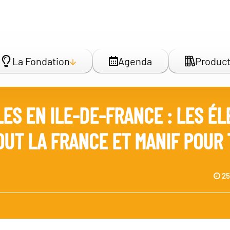
La Fondation
Agenda
Product
ES EN ILE-DE-FRANCE : LES É
UT LA FRANCE ET MANIF POUR
25