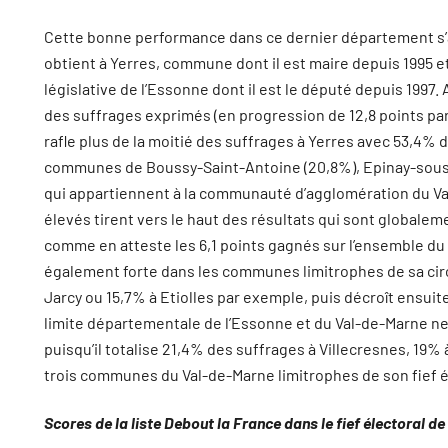
Cette bonne performance dans ce dernier département s’ap
obtient à Yerres, commune dont il est maire depuis 1995 et 
législative de l’Essonne dont il est le député depuis 1997. 
des suffrages exprimés (en progression de 12,8 points pa
rafle plus de la moitié des suffrages à Yerres avec 53,4% 
communes de Boussy-Saint-Antoine (20,8%), Epinay-sous-
qui appartiennent à la communauté d’agglomération du Val 
élevés tirent vers le haut des résultats qui sont global
comme en atteste les 6,1 points gagnés sur l’ensemble du
également forte dans les communes limitrophes de sa circ
Jarcy ou 15,7% à Etiolles par exemple, puis décroît ensuite
limite départementale de l’Essonne et du Val-de-Marne n
puisqu’il totalise 21,4% des suffrages à Villecresnes, 19
trois communes du Val-de-Marne limitrophes de son fief é
Scores de la liste Debout la France dans le fief électoral 