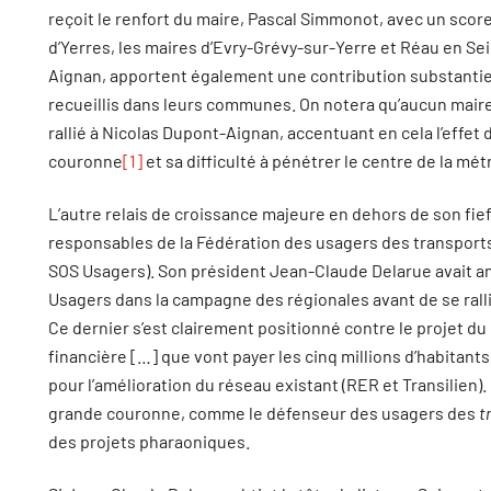
reçoit le renfort du maire, Pascal Simmonot, avec un score
d’Yerres, les maires d’Evry-Grévy-sur-Yerre et Réau en S
Aignan, apportent également une contribution substantie
recueillis dans leurs communes. On notera qu’aucun maire 
rallié à Nicolas Dupont-Aignan, accentuant en cela l’effet
couronne
[1]
et sa difficulté à pénétrer le centre de la mét
L’autre relais de croissance majeure en dehors de son fief
responsables de la Fédération des usagers des transports
SOS Usagers). Son président Jean-Claude Delarue avait ann
Usagers dans la campagne des régionales avant de se ral
Ce dernier s’est clairement positionné contre le projet du
financière […] que vont payer les cinq millions d’habitan
pour l’amélioration du réseau existant (RER et Transilien). 
grande couronne, comme le défenseur des usagers des
t
des projets pharaoniques.