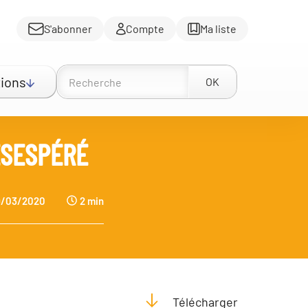
S'abonner
Compte
Ma liste
ions
OK
ÉSESPÉRÉ
9/03/2020
2 min
Télécharger