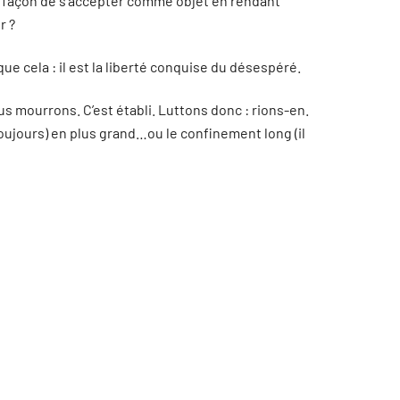
e façon de s’accepter comme objet en rendant
r ?
que cela : il est la liberté conquise du désespéré.
us mourrons. C’est établi. Luttons donc : rions-en.
 toujours) en plus grand…ou le confinement long (il