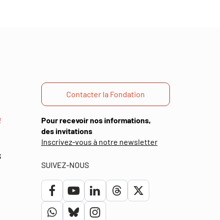
Contacter la Fondation
!
Pour recevoir nos informations,
des invitations
(ouverture
Inscrivez-vous à notre newsletter
dans
S
une
SUIVEZ-NOUS
nouvelle
fenêtre)
Lien
Lien
Lien
Lien
Lien
vers
vers
vers
vers
vers
Lien
Lien
Lien