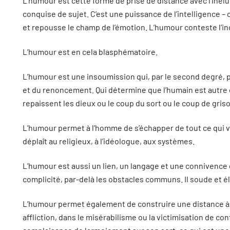
L’humour est cette forme de prise de distance avec l’inélu
conquise de sujet. C’est une puissance de l’intelligence –
et repousse le champ de l’émotion. L’humour conteste l’i
L’humour est en cela blasphématoire.
L’humour est une insoumission qui, par le second degré, p
et du renoncement. Qui détermine que l’humain est autre
repaissent les dieux ou le coup du sort ou le coup de gris
L’humour permet à l’homme de s’échapper de tout ce qui veu
déplaît au religieux, à l’idéologue, aux systèmes.
L’humour est aussi un lien, un langage et une connivence 
complicité, par-delà les obstacles communs. Il soude et é
L’humour permet également de construire une distance à 
affliction, dans le misérabilisme ou la victimisation de con