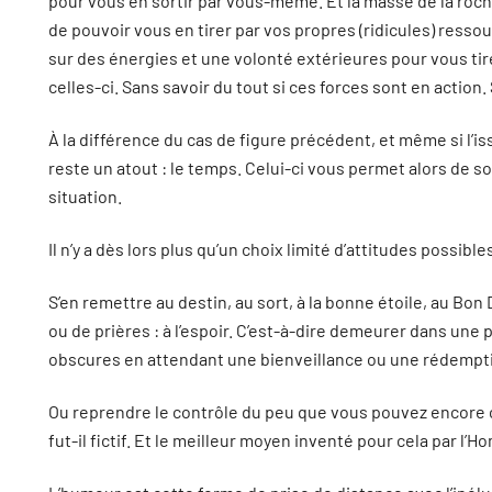
pour vous en sortir par vous-même. Et la masse de la roc
de pouvoir vous en tirer par vos propres (ridicules) res
sur des énergies et une volonté extérieures pour vous ti
celles-ci. Sans savoir du tout si ces forces sont en actio
À la différence du cas de figure précédent, et même si l’i
reste un atout : le temps. Celui-ci vous permet alors de so
situation.
Il n’y a dès lors plus qu’un choix limité d’attitudes possible
S’en remettre au destin, au sort, à la bonne étoile, au B
ou de prières : à l’espoir. C’est-à-dire demeurer dans une p
obscures en attendant une bienveillance ou une rédempt
Ou reprendre le contrôle du peu que vous pouvez encore 
fut-il fictif. Et le meilleur moyen inventé pour cela par l’