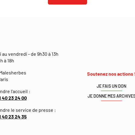
i au vendredi - de 9h30 à 13h
h à 18h
 Malesherbes
Soutenez nos actions 
aris
JE FAIS UN DON
ndre l'accueil :
JE DONNE MES ARCHIVE
1 40 23 24 00
indre le service de presse :
1 40 23 24 35