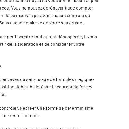
he obstruant le boyau ne vous donne aucun espoir
sources. Vous ne pouvez dorénavant que compter
rer de ce mauvais pas. Sans aucun contrôle de
n. Sans aucune maîtrise de votre sauvetage.
ssue peut paraître tout autant désespérée, il vous
rtir de la sidération et de considérer votre
s.
on Dieu, avec ou sans usage de formules magiques
osition d’objet balloté sur le courant de forces
ion.
contrôler. Recréer une forme de déterminisme,
Homme reste l’humour.