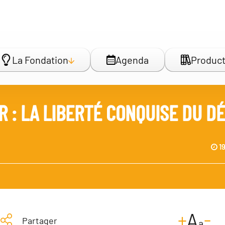
La Fondation
Agenda
Product
R : LA LIBERTÉ CONQUISE DU D
1
-
+
A
Partager
a