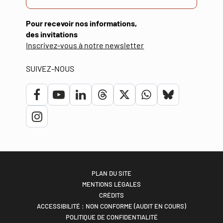
Pour recevoir nos informations,
des invitations
(ouverture
Inscrivez-vous à notre newsletter
dans
une
SUIVEZ-NOUS
nouvelle
fenêtre)
Lien
Lien
Lien
Lien
Lien
Lien
Lien
vers
vers
vers
vers
vers
vers
vers
Lien
le
la
le
le
le
le
le
vers
compte
chaîne
compte
compte
compte
compte
compte
le
Facebook
Youtube
Linkedin
Threads
Twitter
Whatsapp
bluesky
compte
PLAN DU SITE
MENTIONS LÉGALES
Instagram
CRÉDITS
ACCESSIBILITÉ : NON CONFORME (AUDIT EN COURS)
POLITIQUE DE CONFIDENTIALITÉ