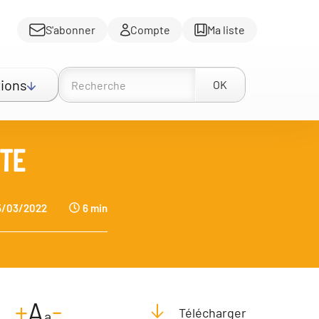
S'abonner
Compte
Ma liste
ions
OK
NTE
/03/2022
6 min
-
+
A
Télécharger
a