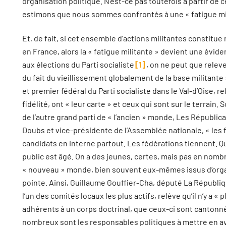
organisation politique. N’est-ce pas toutefois à partir de 
estimons que nous sommes confrontés à une « fatigue mil
Et, de fait, si cet ensemble d’actions militantes constitue
en France, alors la « fatigue militante » devient une évide
aux élections du Parti socialiste
1
, on ne peut que releve
du fait du vieillissement globalement de la base militant
et premier fédéral du Parti socialiste dans le Val-d’Oise, 
fidélité, ont « leur carte » et ceux qui sont sur le terrain
de l’autre grand parti de « l’ancien » monde, Les Républic
Doubs et vice-présidente de l’Assemblée nationale, « les 
candidats en interne partout. Les fédérations tiennent. Qu
public est âgé. On a des jeunes, certes, mais pas en nom
« nouveau » monde, bien souvent eux-mêmes issus d’organ
pointe. Ainsi, Guillaume Gouffier-Cha, député La Républiq
l’un des comités locaux les plus actifs, relève qu’il n’y a « 
adhérents à un corps doctrinal, que ceux-ci sont cantonnés
nombreux sont les responsables politiques à mettre en ava