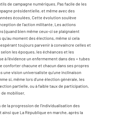
outils de campagne numériques. Pas facile de les
mpagne présidentielle, et même avec des
 années écoulées. Cette évolution soulève
nception de l’action militante. Les actions
yens (quand bien même ceux-ci se plaignaient
es qu’au moment des élections, même si cela
 espérant toujours parvenir à convaincre celles et
 selon les époques, les échéances et les
se à l’évidence un enfermement dans des « tubes
ue de conforter chacune et chacun dans ses propres
s une vision universaliste qu’une inclinaison
Comme si, même lors d’une élection générale, les
ction partielle, ou à faible taux de participation,
e de mobiliser.
e la progression de l’individualisation des
t ainsi que La République en marche, après la