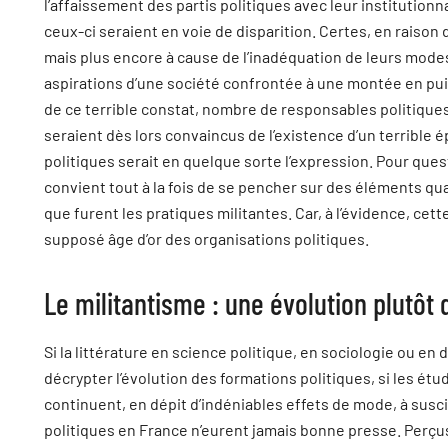
l’affaissement des partis politiques avec leur institutionn
ceux-ci seraient en voie de disparition. Certes, en raison
mais plus encore à cause de l’inadéquation de leurs mod
aspirations d’une société confrontée à une montée en pu
de ce terrible constat, nombre de responsables politiqu
seraient dès lors convaincus de l’existence d’un terrible 
politiques serait en quelque sorte l’expression. Pour quest
convient tout à la fois de se pencher sur des éléments quan
que furent les pratiques militantes. Car, à l’évidence, cett
supposé âge d’or des organisations politiques.
Le militantisme : une évolution plutôt 
Si la littérature en science politique, en sociologie ou en
décrypter l’évolution des formations politiques, si les ét
continuent, en dépit d’indéniables effets de mode, à suscit
politiques en France n’eurent jamais bonne presse. Perçu