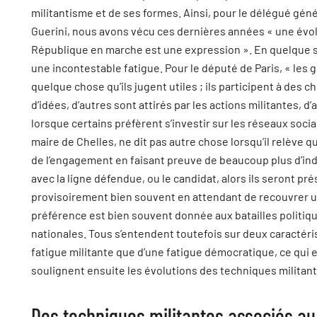
militantisme et de ses formes. Ainsi, pour le délégué gén
Guerini, nous avons vécu ces dernières années « une évol
République en marche est une expression ». En quelque so
une incontestable fatigue. Pour le député de Paris, « les
quelque chose qu’ils jugent utiles ; ils participent à des c
d’idées, d’autres sont attirés par les actions militantes, 
lorsque certains préfèrent s’investir sur les réseaux soc
maire de Chelles, ne dit pas autre chose lorsqu’il relève 
de l’engagement en faisant preuve de beaucoup plus d’ind
avec la ligne défendue, ou le candidat, alors ils seront pr
provisoirement bien souvent en attendant de recouvrer u
préférence est bien souvent donnée aux batailles politiqu
nationales. Tous s’entendent toutefois sur deux caractéri
fatigue militante que d’une fatigue démocratique, ce qui e
soulignent ensuite les évolutions des techniques militan
Des techniques militantes associés a