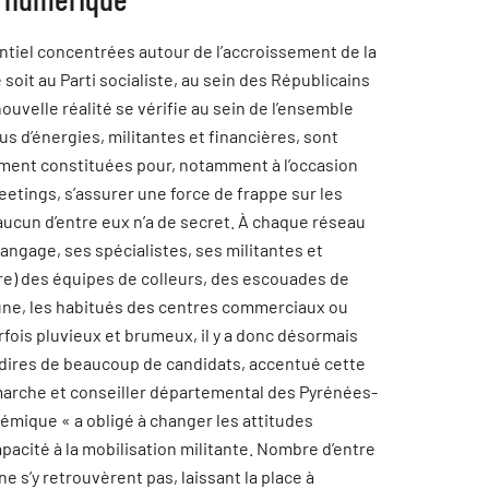
ntiel concentrées autour de l’accroissement de la
t au Parti socialiste, au sein des Républicains
uvelle réalité se vérifie au sein de l’ensemble
us d’énergies, militantes et financières, sont
ement constituées pour, notamment à l’occasion
etings, s’assurer une force de frappe sur les
aucun d’entre eux n’a de secret. À chaque réseau
langage, ses spécialistes, ses militantes et
ncore) des équipes de colleurs, des escouades de
une, les habitués des centres commerciaux ou
fois pluvieux et brumeux, il y a donc désormais
 dires de beaucoup de candidats, accentué cette
marche et conseiller départemental des Pyrénées-
démique « a obligé à changer les attitudes
apacité à la mobilisation militante. Nombre d’entre
e s’y retrouvèrent pas, laissant la place à