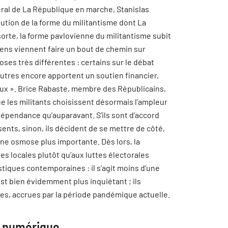
éral de La République en marche, Stanislas
ution de la forme du militantisme dont La
rte, la forme pavlovienne du militantisme subit
 gens viennent faire un bout de chemin sur
hoses très différentes : certains sur le débat
d’autres encore apportent un soutien financier,
iaux ». Brice Rabaste, membre des Républicains,
que les militants choisissent désormais l’ampleur
épendance qu’auparavant. S’ils sont d’accord
ésents, sinon, ils décident de se mettre de côté,
ne osmose plus importante. Dès lors, la
es locales plutôt qu’aux luttes électorales
stiques contemporaines : il s’agit moins d’une
st bien évidemment plus inquiétant ; ils
tes, accrues par la période pandémique actuelle.
u numérique