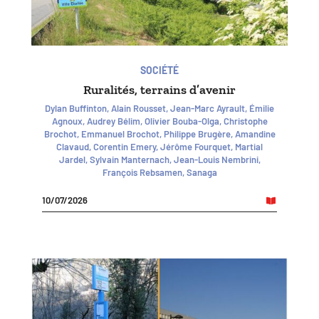
SOCIÉTÉ
Ruralités, terrains d’avenir
Dylan Buffinton, Alain Rousset, Jean-Marc Ayrault, Émilie
Agnoux, Audrey Bélim, Olivier Bouba-Olga, Christophe
Brochot, Emmanuel Brochot, Philippe Brugère, Amandine
Clavaud, Corentin Emery, Jérôme Fourquet, Martial
Jardel, Sylvain Manternach, Jean-Louis Nembrini,
François Rebsamen, Sanaga
10/07/2026