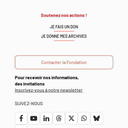
Soutenez nos actions !
JE FAIS UN DON
JE DONNE MES ARCHIVES
Contacter la Fondation
Pour recevoir nos informations,
des invitations
(ouverture
Inscrivez-vous à notre newsletter
dans
une
SUIVEZ-NOUS
nouvelle
fenêtre)
Lien
Lien
Lien
Lien
Lien
Lien
Lien