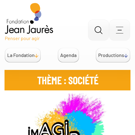
Aller
Men
Penser pour agir
à
la
La Fondation
Agenda
Productions
recherche
THÈME :
SOCIÉTÉ