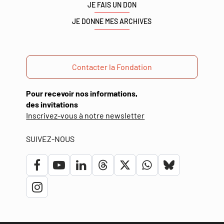
JE FAIS UN DON
JE DONNE MES ARCHIVES
Contacter la Fondation
Pour recevoir nos informations,
des invitations
(ouverture
Inscrivez-vous à notre newsletter
dans
une
SUIVEZ-NOUS
nouvelle
fenêtre)
Lien
Lien
Lien
Lien
Lien
Lien
Lien
vers
vers
vers
vers
vers
vers
vers
Lien
le
la
le
le
le
le
le
vers
compte
chaîne
compte
compte
compte
compte
compte