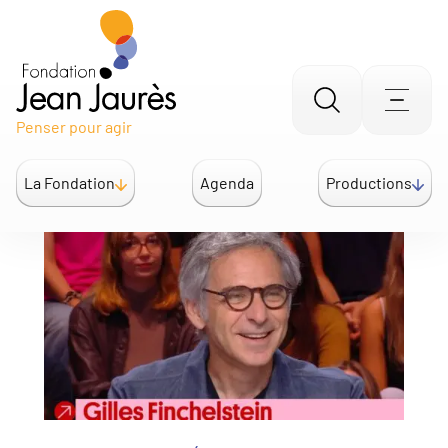
Aller
Men
Penser pour agir
à
la
La Fondation
Agenda
Productions
recherche