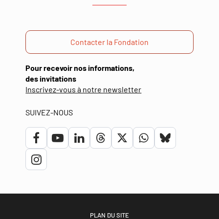
Contacter la Fondation
Pour recevoir nos informations,
des invitations
(ouverture
Inscrivez-vous à notre newsletter
dans
une
SUIVEZ-NOUS
nouvelle
fenêtre)
Lien
Lien
Lien
Lien
Lien
Lien
Lien
vers
vers
vers
vers
vers
vers
vers
Lien
le
la
le
le
le
le
le
vers
compte
chaîne
compte
compte
compte
compte
compte
le
Facebook
Youtube
Linkedin
Threads
Twitter
Whatsapp
bluesky
compte
PLAN DU SITE