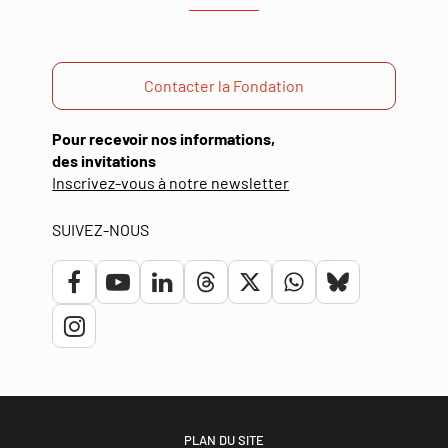
Contacter la Fondation
Pour recevoir nos informations,
des invitations
(ouverture
Inscrivez-vous à notre newsletter
dans
une
SUIVEZ-NOUS
nouvelle
fenêtre)
Lien
Lien
Lien
Lien
Lien
Lien
Lien
vers
vers
vers
vers
vers
vers
vers
Lien
le
la
le
le
le
le
le
vers
compte
chaîne
compte
compte
compte
compte
compte
le
Facebook
Youtube
Linkedin
Threads
Twitter
Whatsapp
bluesky
compte
PLAN DU SITE