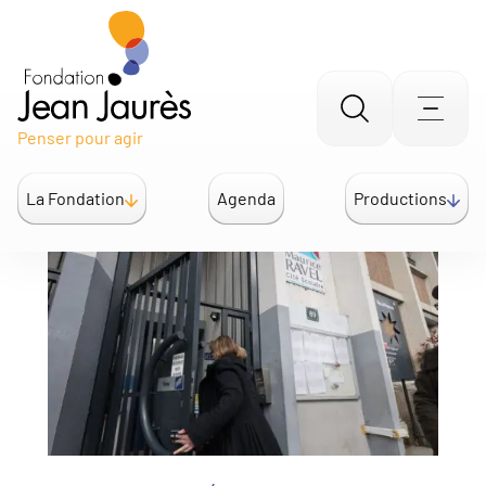
Aller
Men
Penser pour agir
à
la
La Fondation
Agenda
Productions
recherche