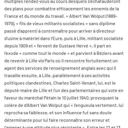
multiples rendez-vous au cours desquels s’échafauderont
des plans pour combattre efficacement les ennemis de la
France et du monde du travail. » Albert Van Wolput (1889-
1979), « fils de vieux militants socialistes » sans diplôme
passé d’apprenti à contremaître pour arriver à directeur
d’usine à matériel dans l’Eure, puis à Lille, militant socialiste
depuis 1909 et « fervent de Gustave Hervé », il part en
l’exode « comme tout le monde » et parvient à Béziers avant
de revenir à Lille
via
Paris où il rencontre fortuitement un
agent des services de renseignement anglais avec qui il
travaille ensuite, à Lille, parallèlement à ses activités
politiques clandestines. Charles Saint-Venant, lui, est le
député-maire de Lille et l’un des parlementaires qui vote en
faveur du maréchal Pétain le 10 juillet 1940, provoquant la
colère de d’Albert Van Wolput qui « l’engueula vertement, lui
reprocha sa faiblesse, et son influence fut sans doute
déterminante pour lui faire reconnaître son erreur et
l’amener à une attitude plus résistante ». Entre les 12 et 13