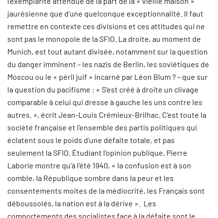
l’exemplarité attendue de la part de la « vieille maison »
jaurésienne que d’une quelconque exceptionnalité. Il faut
remettre en contexte ces divisions et ces attitudes qui ne
sont pas le monopole de la SFIO. La droite, au moment de
Munich, est tout autant divisée, notamment sur la question
du danger imminent – les nazis de Berlin, les soviétiques de
Moscou ou le « péril juif » incarné par Léon Blum ? – que sur
la question du pacifisme : « S’est créé à droite un clivage
comparable à celui qui dresse à gauche les uns contre les
autres. », écrit Jean-Louis Crémieux-Brilhac. C’est toute la
société française et l’ensemble des partis politiques qui
éclatent sous le poids d’une défaite totale, et pas
seulement la SFIO. Étudiant l’opinion publique, Pierre
Laborie montre qu’à l’été 1940, « la confusion est à son
comble, la République sombre dans la peur et les
consentements moites de la médiocrité, les Français sont
déboussolés, la nation est à la dérive ». Les
comportements des socialistes face à la défaite sont le