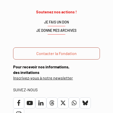
Soutenez nos actions !
JE FAIS UN DON
JE DONNE MES ARCHIVES
Contacter la Fondation
Pour recevoir nos informations,
des invitations
(ouverture
Inscrivez-vous à notre newsletter
dans
une
SUIVEZ-NOUS
nouvelle
fenêtre)
Lien
Lien
Lien
Lien
Lien
Lien
Lien