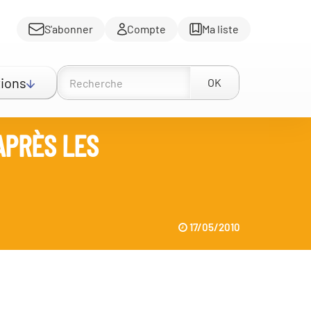
S'abonner
Compte
Ma liste
ions
OK
APRÈS LES
17/05/2010