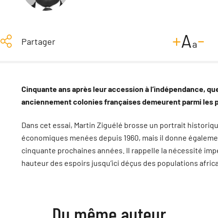
-
+
A
Partager
a
Cinquante ans après leur accession à l’indépendance, que
anciennement colonies françaises demeurent parmi les p
Dans cet essai, Martin Ziguélé brosse un portrait historiq
économiques menées depuis 1960, mais il donne également s
cinquante prochaines années. Il rappelle la nécessité impé
hauteur des espoirs jusqu’ici déçus des populations afric
Du même auteur