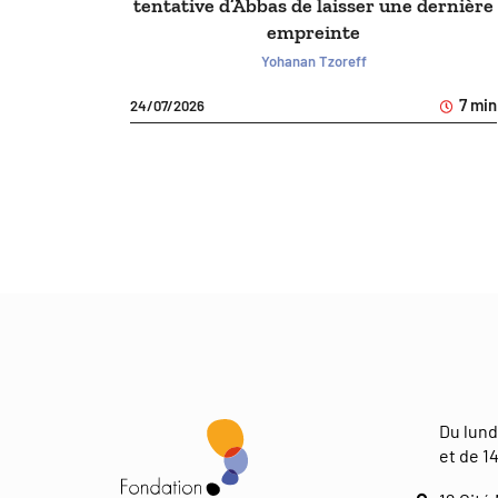
tentative d’Abbas de laisser une dernière
empreinte
Yohanan Tzoreff
7 min
24/07/2026
Du lund
et de 14