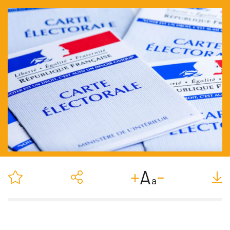
-
+
A
a