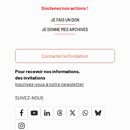
Soutenez nos actions !
JE FAIS UN DON
JE DONNE MES ARCHIVES
Contacter la Fondation
Pour recevoir nos informations,
des invitations
(ouverture
Inscrivez-vous à notre newsletter
dans
une
SUIVEZ-NOUS
nouvelle
fenêtre)
Lien
Lien
Lien
Lien
Lien
Lien
Lien
vers
vers
vers
vers
vers
vers
vers
Lien