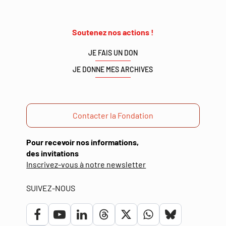
Soutenez nos actions !
JE FAIS UN DON
JE DONNE MES ARCHIVES
Contacter la Fondation
Pour recevoir nos informations,
des invitations
(ouverture
Inscrivez-vous à notre newsletter
dans
une
SUIVEZ-NOUS
nouvelle
fenêtre)
Lien
Lien
Lien
Lien
Lien
Lien
Lien