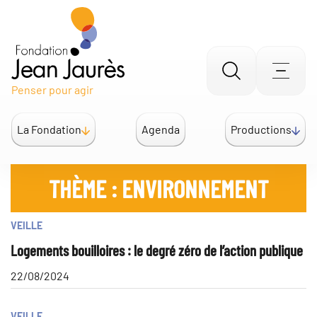
Aller
Men
Penser pour agir
à
la
La Fondation
Agenda
Productions
recherche
THÈME :
ENVIRONNEMENT
VEILLE
Logements bouilloires : le degré zéro de l’action publique
22/08/2024
VEILLE