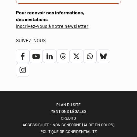
Pour recevoir nos informations,
des invitations
(ouverture
Inscrivez-vous à notre newsletter
dans
une
SUIVEZ-NOUS
nouvelle
fenêtre)
Lien
Lien
Lien
Lien
Lien
Lien
Lien
vers
vers
vers
vers
vers
vers
vers
Lien
le
la
le
le
le
le
le
vers
compte
chaîne
compte
compte
compte
compte
compte
le
Facebook
Youtube
Linkedin
Threads
Twitter
Whatsapp
bluesky
compte
PLAN DU SITE
MENTIONS LÉGALES
Instagram
CRÉDITS
ACCESSIBILITÉ : NON CONFORME (AUDIT EN COURS)
POLITIQUE DE CONFIDENTIALITÉ