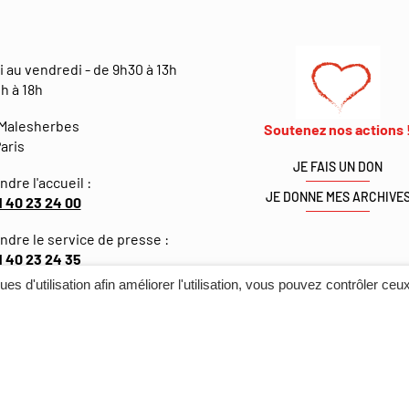
i au vendredi - de 9h30 à 13h
h à 18h
 Malesherbes
Soutenez nos actions 
aris
JE FAIS UN DON
ndre l'accueil :
JE DONNE MES ARCHIVE
1 40 23 24 00
indre le service de presse :
1 40 23 24 35
ques d'utilisation afin améliorer l'utilisation, vous pouvez contrôler ceu
ÉDITS
ACCESSIBILITÉ : NON CONFORME (AUDIT EN COURS)
POLITIQUE DE