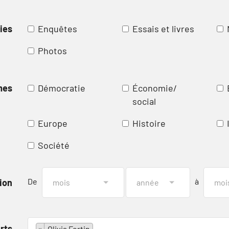
ies
Enquêtes
Essais et livres
Photos
mes
Démocratie
Économie/
social
Europe
Histoire
Société
De
à
ion
rts
×
Olivia Fortin