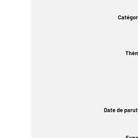
Catégor
Thè
Date de parut
Expe