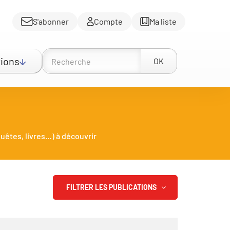
S'abonner
Compte
Ma liste
ions
OK
uêtes, livres…) à découvrir
FILTRER LES PUBLICATIONS