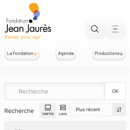
Gestion des traceurs
Aller
Men
Penser pour agir
à
la
La Fondation
Agenda
Productions
recherche
OK
Recherche
CARTES
LISTE