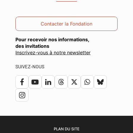
Contacter la Fondation
Pour recevoir nos informations,
des invitations
(ouverture
Inscrivez-vous à notre newsletter
dans
une
SUIVEZ-NOUS
nouvelle
fenêtre)
Lien
Lien
Lien
Lien
Lien
Lien
Lien
vers
vers
vers
vers
vers
vers
vers
Lien
le
la
le
le
le
le
le
vers
compte
chaîne
compte
compte
compte
compte
compte
le
Facebook
Youtube
Linkedin
Threads
Twitter
Whatsapp
bluesky
compte
PLAN DU SITE