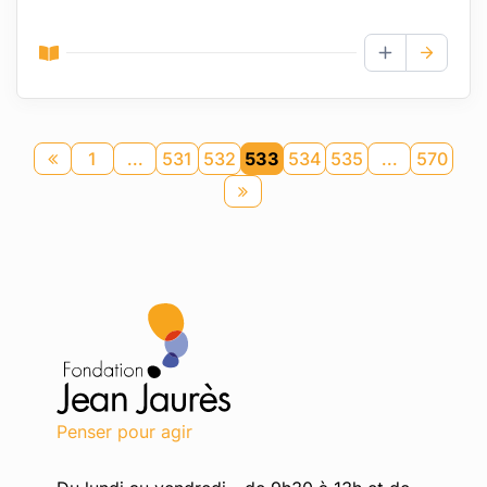
AJOUTER AUX
1
...
531
532
533
534
535
...
570
Page
précédente
Page
suivante
Penser pour agir