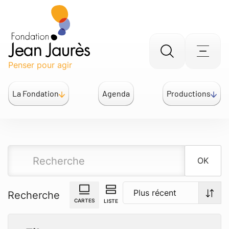
Gestion des traceurs
Aller
Men
Penser pour agir
à
la
La Fondation
Agenda
Productions
recherche
OK
Recherche
CARTES
LISTE