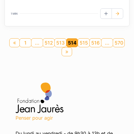
1 MIN
AJOUTER AUX
1
...
512
513
514
515
516
...
570
Page
précédente
Page
suivante
Penser pour agir
Du lundi au vendredi - de 9h30 à 13h et de