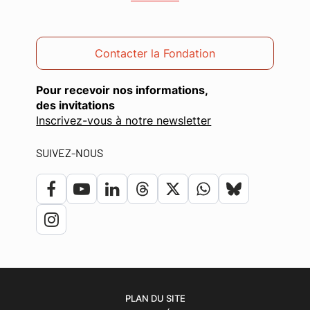
Contacter la Fondation
Pour recevoir nos informations,
des invitations
(ouverture
Inscrivez-vous à notre newsletter
dans
une
SUIVEZ-NOUS
nouvelle
fenêtre)
Lien
Lien
Lien
Lien
Lien
Lien
Lien
vers
vers
vers
vers
vers
vers
vers
Lien
le
la
le
le
le
le
le
vers
compte
chaîne
compte
compte
compte
compte
compte
le
Facebook
Youtube
Linkedin
Threads
Twitter
Whatsapp
bluesky
compte
PLAN DU SITE