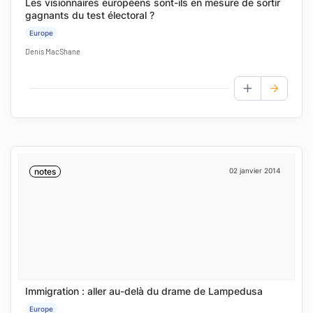
Les visionnaires européens sont-ils en mesure de sortir
gagnants du test électoral ?
Europe
Denis MacShane
AJOUTER AUX
notes
02 janvier 2014
Immigration : aller au-delà du drame de Lampedusa
Europe