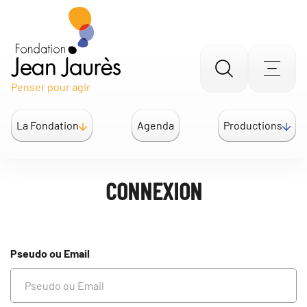
Gestion des traceurs
Aller
Men
Penser pour agir
à
la
La Fondation
Agenda
Productions
recherche
CONNEXION
Pseudo ou Email