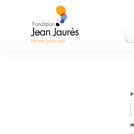
Gestion des traceurs
Penser pour agir
P
M