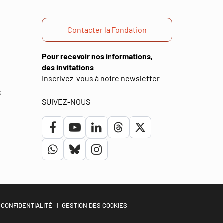
Contacter la Fondation
!
Pour recevoir nos informations,
des invitations
(ouverture
Inscrivez-vous à notre newsletter
dans
S
une
SUIVEZ-NOUS
nouvelle
fenêtre)
Lien
Lien
Lien
Lien
Lien
vers
vers
vers
vers
vers
Lien
Lien
Lien
le
la
le
le
le
vers
vers
vers
compte
chaîne
compte
compte
compte
le
le
le
Facebook
Youtube
Linkedin
Threads
Twitter
compte
compte
compte
 CONFIDENTIALITÉ
GESTION DES COOKIES