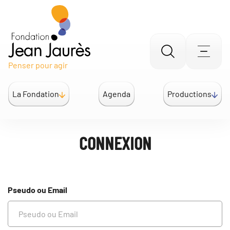
Gestion des traceurs
Aller
Men
Penser pour agir
à
la
La Fondation
Agenda
Productions
recherche
CONNEXION
Pseudo ou Email