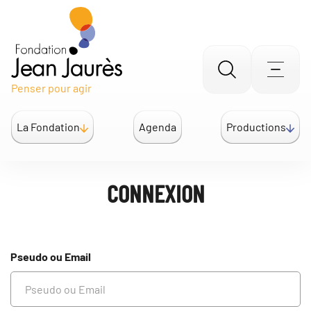
Gestion des traceurs
Aller
Men
Penser pour agir
à
la
La Fondation
Agenda
Productions
recherche
CONNEXION
Pseudo ou Email