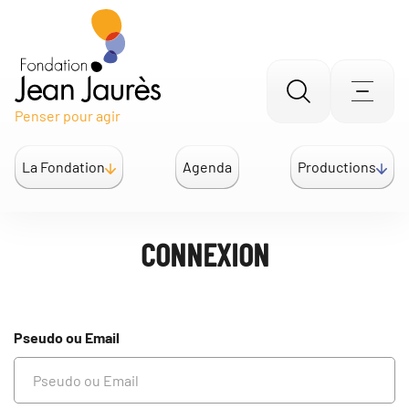
Gestion des traceurs
Aller
Men
Penser pour agir
à
la
La Fondation
Agenda
Productions
recherche
CONNEXION
Pseudo ou Email