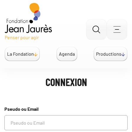
Gestion des traceurs
Aller
Men
Penser pour agir
à
la
La Fondation
Agenda
Productions
recherche
CONNEXION
Pseudo ou Email