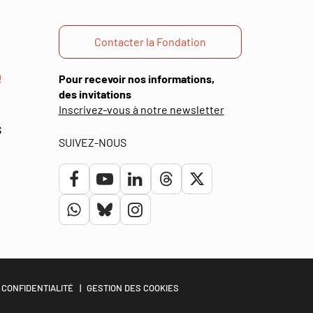
Contacter la Fondation
!
Pour recevoir nos informations,
des invitations
(ouverture
Inscrivez-vous à notre newsletter
dans
S
une
SUIVEZ-NOUS
nouvelle
fenêtre)
Lien
Lien
Lien
Lien
Lien
vers
vers
vers
vers
vers
Lien
Lien
Lien
le
la
le
le
le
vers
vers
vers
compte
chaîne
compte
compte
compte
le
le
le
Facebook
Youtube
Linkedin
Threads
Twitter
compte
compte
compte
 CONFIDENTIALITÉ
GESTION DES COOKIES