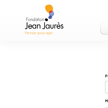
Gestion des traceurs
Penser pour agir
P
M