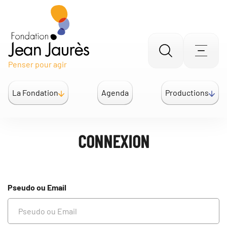
Gestion des traceurs
Aller
Men
Penser pour agir
à
la
La Fondation
Agenda
Productions
recherche
CONNEXION
Pseudo ou Email