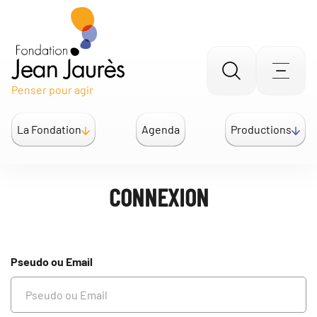
Gestion des traceurs
Aller
Men
Penser pour agir
à
la
La Fondation
Agenda
Productions
recherche
CONNEXION
Pseudo ou Email