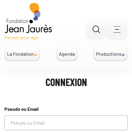
Gestion des traceurs
Aller
Men
Penser pour agir
à
la
La Fondation
Agenda
Productions
recherche
CONNEXION
Pseudo ou Email