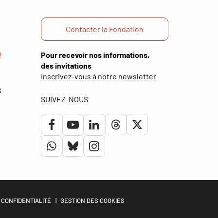
Contacter la Fondation
!
Pour recevoir nos informations,
des invitations
(ouverture
Inscrivez-vous à notre newsletter
dans
S
une
SUIVEZ-NOUS
nouvelle
fenêtre)
Lien
Lien
Lien
Lien
Lien
vers
vers
vers
vers
vers
Lien
Lien
Lien
le
la
le
le
le
vers
vers
vers
compte
chaîne
compte
compte
compte
le
le
le
Facebook
Youtube
Linkedin
Threads
Twitter
compte
compte
compte
 CONFIDENTIALITÉ
GESTION DES COOKIES