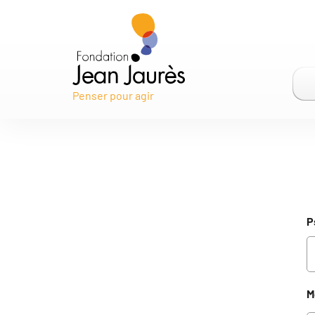
Gestion des traceurs
Penser pour agir
P
M