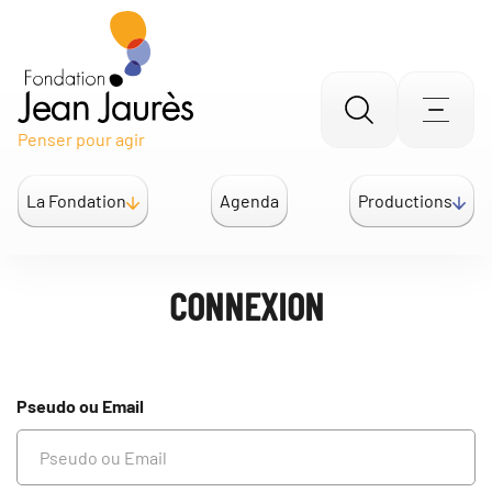
Gestion des traceurs
Aller
Men
Penser pour agir
à
la
La Fondation
Agenda
Productions
recherche
CONNEXION
Pseudo ou Email