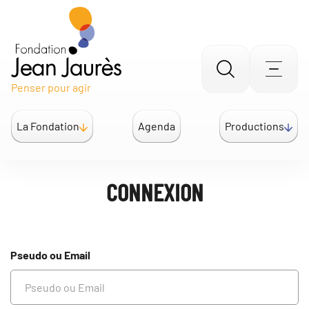
Gestion des traceurs
Aller
Men
Penser pour agir
à
la
La Fondation
Agenda
Productions
recherche
CONNEXION
Pseudo ou Email