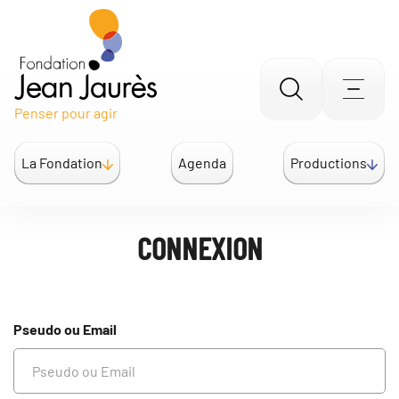
Gestion des traceurs
Aller
Men
Penser pour agir
à
la
La Fondation
Agenda
Productions
recherche
CONNEXION
Pseudo ou Email