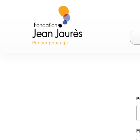
Gestion des traceurs
Penser pour agir
P
M