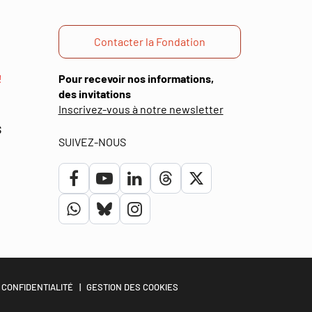
Contacter la Fondation
!
Pour recevoir nos informations,
des invitations
(ouverture
Inscrivez-vous à notre newsletter
dans
S
une
SUIVEZ-NOUS
nouvelle
fenêtre)
Lien
Lien
Lien
Lien
Lien
vers
vers
vers
vers
vers
Lien
Lien
Lien
le
la
le
le
le
vers
vers
vers
compte
chaîne
compte
compte
compte
le
le
le
Facebook
Youtube
Linkedin
Threads
Twitter
compte
compte
compte
 CONFIDENTIALITÉ
GESTION DES COOKIES