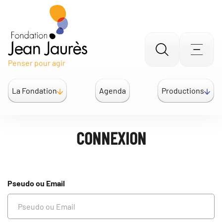
Gestion des traceurs
Aller
Men
Penser pour agir
à
la
La Fondation
Agenda
Productions
recherche
CONNEXION
Pseudo ou Email