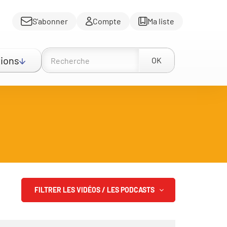
S'abonner
Compte
Ma liste
ions
OK
FILTRER LES VIDÉOS / LES PODCASTS