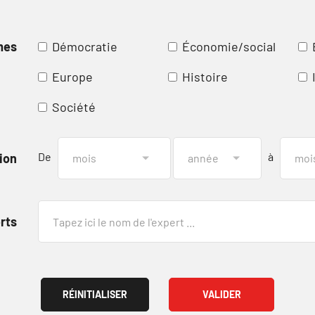
mes
Démocratie
Économie/social
Europe
Histoire
Société
De
à
ion
rts
RÉINITIALISER
VALIDER