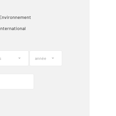
Environnement
International