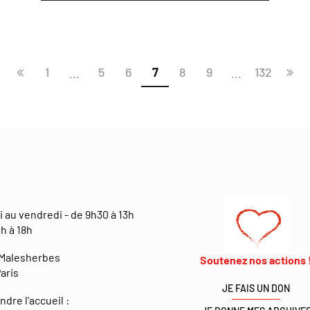
1
5
6
7
8
9
132
...
...
Page
Pag
précédente
sui
i au vendredi - de 9h30 à 13h
h à 18h
 Malesherbes
Soutenez nos actions 
aris
JE FAIS UN DON
ndre l'accueil :