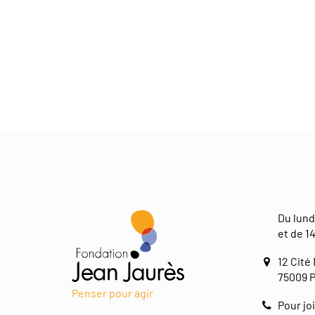
Du lund
et de 14
12 Cité
75009 P
Penser pour agir
Pour joi