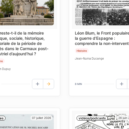
reste-t-il de la mémoire
Léon Blum, le Front populaire
ique, sociale, historique,
la guerre d’Espagne :
toriale de la période de
comprendre la non-intervent
ès dans le Carmaux post-
Histoire
triel d’aujourd’hui ?
Jean-Numa Ducange
ire
n Dupuy
8 MIN
AJOUTER AUX FAVORIS
AJO
es
07 juillet 2026
vidéos/podcasts
26 juin