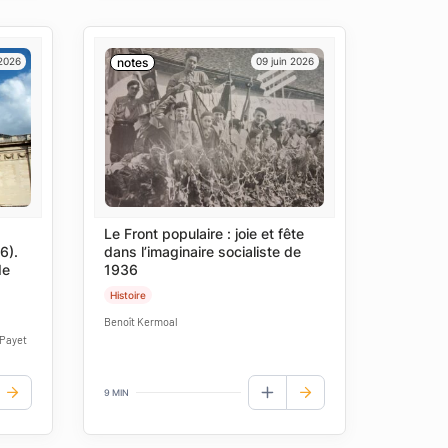
 2026
notes
09 juin 2026
Le Front populaire : joie et fête
6).
dans l’imaginaire socialiste de
de
1936
Histoire
Benoît Kermoal
 Payet
9 MIN
UTER AUX FAVORIS
AJOUTER AUX FAVORIS