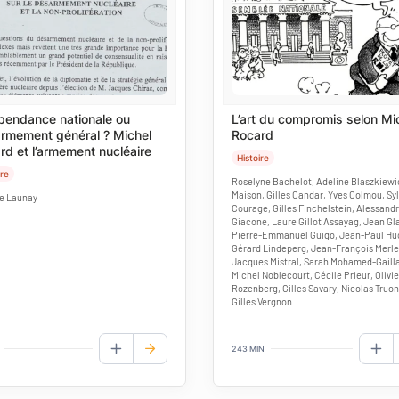
pendance nationale ou
L’art du compromis selon Mi
rmement général ? Michel
Rocard
rd et l’armement nucléaire
Histoire
ire
Roselyne Bachelot, Adeline Blaszkiewi
Maison, Gilles Candar, Yves Colmou, Sy
e Launay
Courage, Gilles Finchelstein, Alessand
Giacone, Laure Gillot Assayag, Jean Gl
Pierre-Emmanuel Guigo, Jean-Paul Hu
Gérard Lindeperg, Jean-François Merle
Jacques Mistral, Sarah Mohamed-Gailla
Michel Noblecourt, Cécile Prieur, Olivie
Rozenberg, Gilles Savary, Nicolas Truon
Gilles Vergnon
243 MIN
AJOUTER AUX FAVORIS
AJO