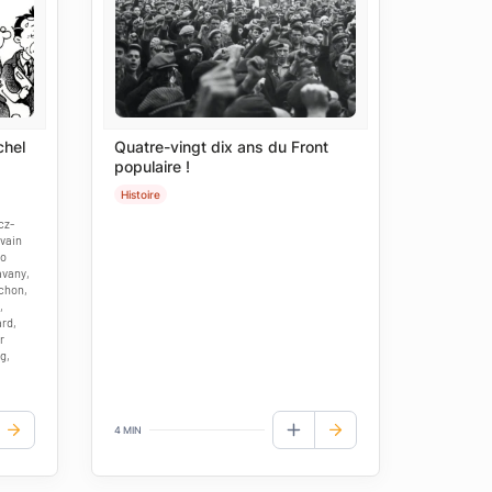
chel
Quatre-vingt dix ans du Front
populaire !
Histoire
cz-
lvain
ro
avany,
chon,
,
rd,
r
g,
4 MIN
UTER AUX FAVORIS
AJOUTER AUX FAVORIS