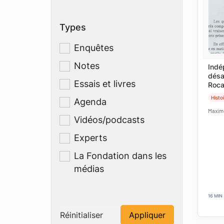
Types
Enquêtes
Notes
Indé
désa
Essais et livres
Roca
Histo
Agenda
Maxim
Vidéos/podcasts
Experts
La Fondation dans les
médias
16 MIN
Réinitialiser
Appliquer