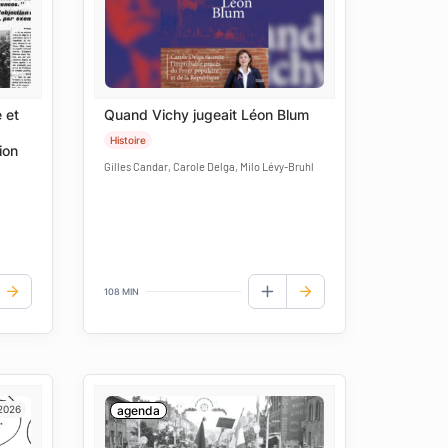
 et
Quand Vichy jugeait Léon Blum
Histoire
ion
Gilles Candar, Carole Delga, Milo Lévy-Bruhl
108 MIN
UTER AUX FAVORIS
AJOUTER AUX FAVORIS
 2026
agenda