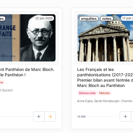
es
22 juin 2026
enquêtes
notes
17 juin
ant Panthéon de Marc Bloch.
Les Français et les
 le Panthéon !
panthéonisations (2017-202
Premier bilan avant l’entrée 
ire
Marc Bloch au Panthéon
t Duclert
Démocratie
Histoire
Anna Egea, Sarah Gensburger, Charles
14 MIN
AJOUTER AUX FAVORIS
AJO