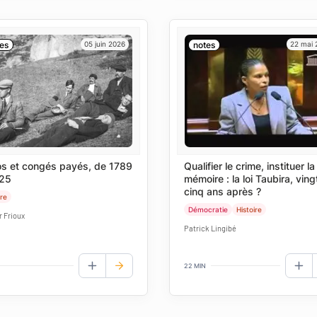
es
05 juin 2026
notes
22 mai
s et congés payés, de 1789
Qualifier le crime, instituer la
25
mémoire : la loi Taubira, ving
cinq ans après ?
ire
Démocratie
Histoire
r Frioux
Patrick Lingibé
22 MIN
AJOUTER AUX FAVORIS
AJO