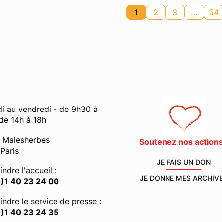
1
2
3
...
54
di au vendredi - de 9h30 à
 de 14h à 18h
é Malesherbes
Soutenez nos actions
Paris
JE FAIS UN DON
indre l'accueil :
JE DONNE MES ARCHIV
)1 40 23 24 00
indre le service de presse :
)1 40 23 24 35