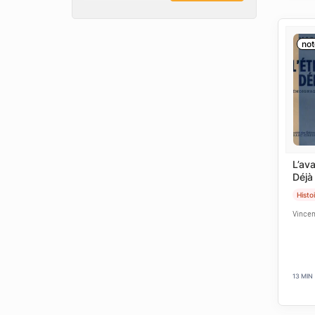
not
L’av
Déjà
Histo
Vincen
13 MIN