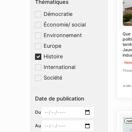
Thématiques
Démocratie
Économie/ social
Que 
Environnement
polit
terri
Europe
Jaur
indus
Histoire
Histo
International
Titoua
Société
14 MIN
Date de publication
Du
not
Au