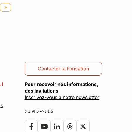
Page
suivante
Contacter la Fondation
 !
Pour recevoir nos informations,
des invitations
(ouverture
Inscrivez-vous à notre newsletter
dans
ES
une
SUIVEZ-NOUS
nouvelle
fenêtre)
Lien
Lien
Lien
Lien
Lien