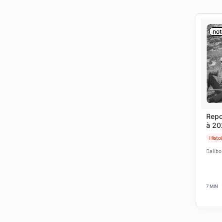
not
Repo
à 20
Histo
Dalibo
7 MIN