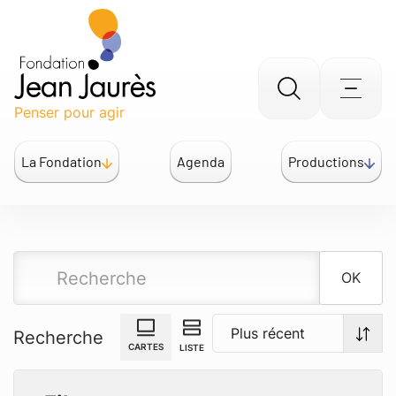
Gestion des traceurs
Aller
Men
Penser pour agir
à
la
La Fondation
Agenda
Productions
recherche
OK
Recherche
CARTES
LISTE