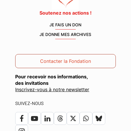
Soutenez nos actions !
JE FAIS UN DON
JE DONNE MES ARCHIVES
Contacter la Fondation
Pour recevoir nos informations,
des invitations
(ouverture
Inscrivez-vous à notre newsletter
dans
une
SUIVEZ-NOUS
nouvelle
fenêtre)
Lien
Lien
Lien
Lien
Lien
Lien
Lien