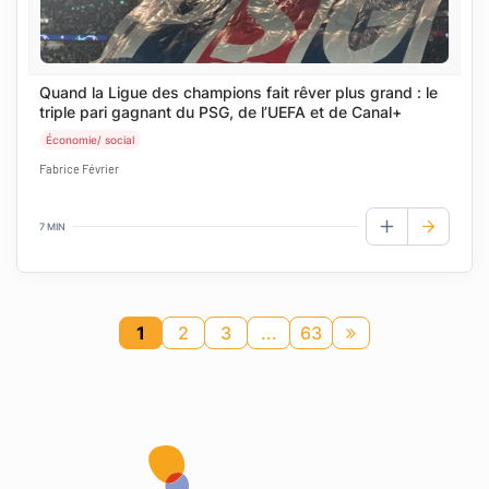
Quand la Ligue des champions fait rêver plus grand : le
triple pari gagnant du PSG, de l’UEFA et de Canal+
Économie/ social
Fabrice Février
7 MIN
AJOUTER AUX
1
2
3
...
63
Page
suivante